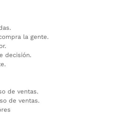
das.
compra la gente.
r.
e decisión.
e.
so de ventas.
so de ventas.
ores