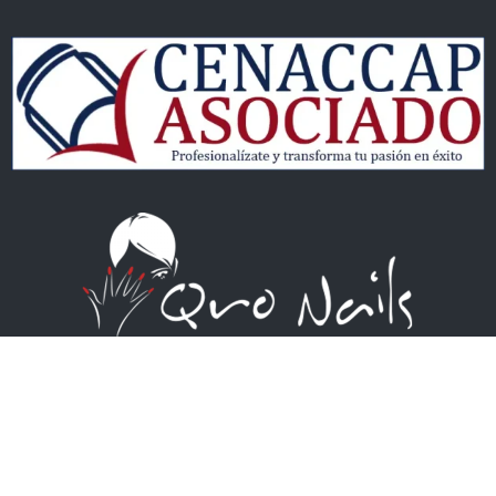
Qro Nails
QRONAILS S DE RL DE CV
Academia – Distribuidora – Blog
Av. 5 de Febrero #505, Local 6