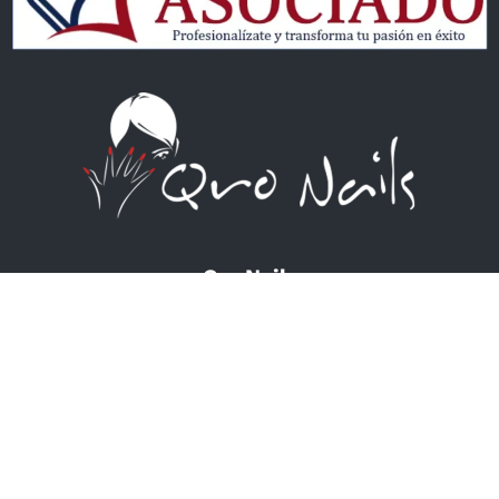
Qro Nails
QRONAILS S DE RL DE CV
Academia – Distribuidora – Blog
Av. 5 de Febrero #505, Local 6
Plaza Real, Col. La Capilla
Querétaro, Qro.
442 294 80 26
ventas@qronails.com