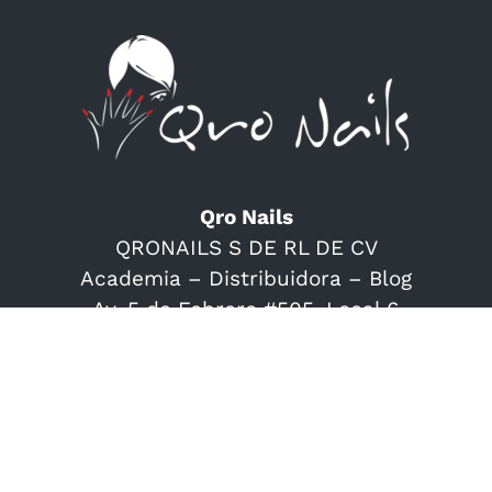
Qro Nails
QRONAILS S DE RL DE CV
Academia – Distribuidora – Blog
Av. 5 de Febrero #505, Local 6
Plaza Real, Col. La Capilla
Querétaro, Qro.
442 294 80 26
ventas@qronails.com