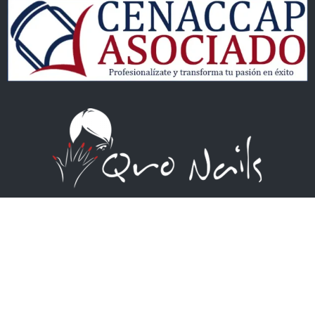
Qro Nails
QRONAILS S DE RL DE CV
Academia – Distribuidora – Blog
Av. 5 de Febrero #505, Local 6
Plaza Real, Col. La Capilla