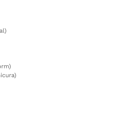
al)
orm)
icura)