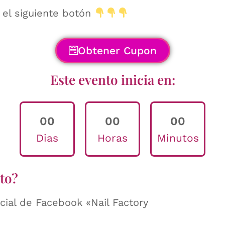
n el siguiente botón
Obtener Cupon
Este evento inicia en:
0
0
0
0
0
0
Dias
Horas
Minutos
to?
cial de Facebook «Nail Factory