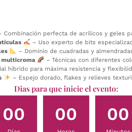
 Combinación perfecta de acrílicos y geles p
utículas
– Uso experto de bits especializad
les
– Dominio de cuadradas y almendradas
r multicroma
– Técnicas con diferentes col
al híbrido para máxima resistencia y flexibili
s
– Espejo dorado, flakes y relieves textur
Dias para que inicie el evento:
0
0
0
0
0
0
Dias
Horas
Minutos