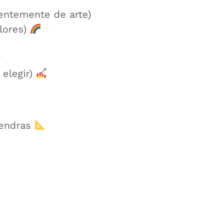
entemente de arte)
olores)
 elegir)
mendras