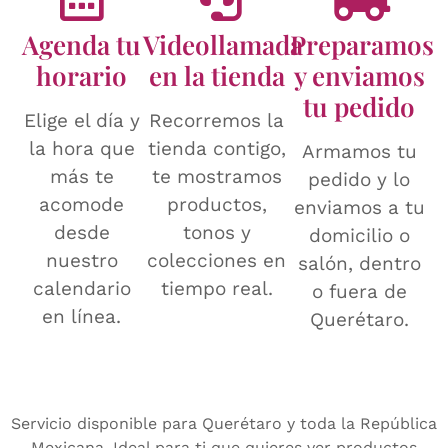
Agenda tu
Videollamada
Preparamos
horario
en la tienda
y enviamos
tu pedido
Elige el día y
Recorremos la
la hora que
tienda contigo,
Armamos tu
más te
te mostramos
pedido y lo
acomode
productos,
enviamos a tu
desde
tonos y
domicilio o
nuestro
colecciones en
salón, dentro
calendario
tiempo real.
o fuera de
en línea.
Querétaro.
Servicio disponible para Querétaro y toda la República
Mexicana. Ideal para ti que quieres ver productos