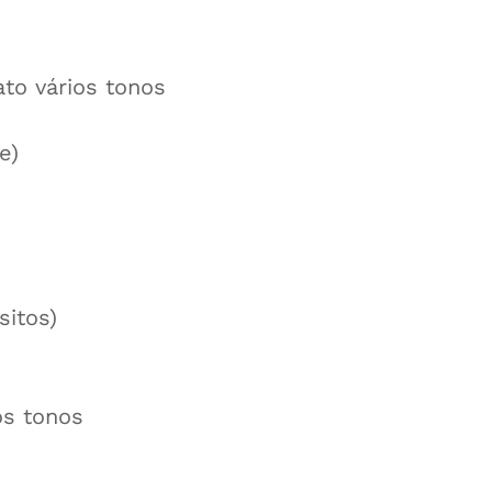
to vários tonos
e)
sitos)
ios tonos