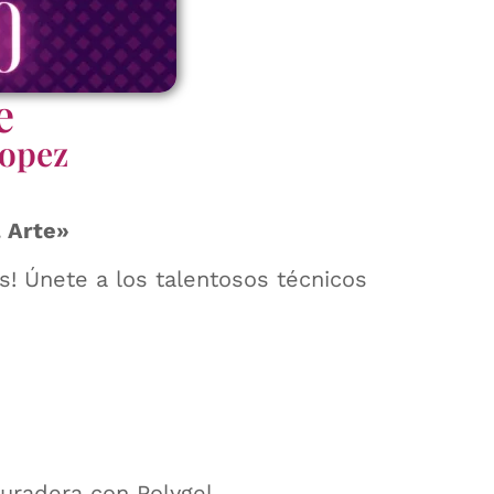
e
Lopez
l Arte»
s! Únete a los talentosos técnicos
uradera con Polygel.