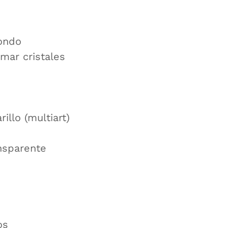
dondo
mar cristales
illo (multiart)
ansparente
os