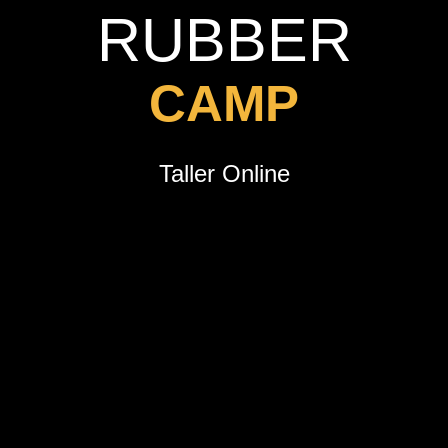
RUBBER
C
A
M
P
Taller Online