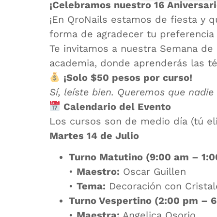
¡Celebramos nuestro 16 Aniversar
¡En QroNails estamos de fiesta y qu
forma de agradecer tu preferencia
Te invitamos a nuestra Semana de C
academia, donde aprenderás las té
¡Solo $50 pesos por curso!
Sí, leíste bien. Queremos que nadie
Calendario del Evento
Los cursos son de medio día (tú el
Martes 14 de Julio
Turno Matutino (9:00 am – 1:0
•
Maestro:
Oscar Guillen
•
Tema:
Decoración con Cristale
Turno Vespertino (2:00 pm – 6
•
Maestra:
Angelica Osorio