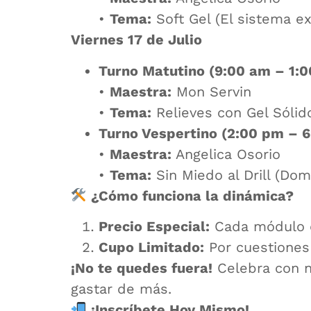
•
Tema:
Soft Gel (El sistema e
Viernes 17 de Julio
Turno Matutino (9:00 am – 1:0
•
Maestra:
Mon Servin
•
Tema:
Relieves con Gel Sólido
Turno Vespertino (2:00 pm – 6
•
Maestra:
Angelica Osorio
•
Tema:
Sin Miedo al Drill (Dom
¿Cómo funciona la dinámica?
Precio Especial:
Cada módulo d
Cupo Limitado:
Por cuestiones 
¡No te quedes fuera!
Celebra con no
gastar de más.
¡Inscríbete Hoy Mismo!