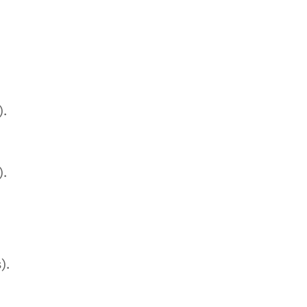
.
).
).